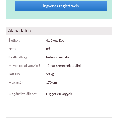
Ingyenes regisztráció
Alapadatok
Életkor:
41 éves, Kos
Nem
nő
Beállítottság
heteroszexuális
Milyen céllal vagy itt?
Társat szeretnék találni
Testsúly
58 kg
Magasság
170 cm
Magánéleti állapot
Független vagyok