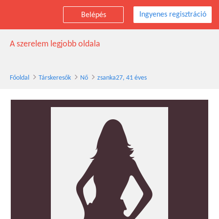
Ingyenes regisztráció
Belépés
zsanka27 társkereső nő, 41 éves
A szerelem legjobb oldala
Főoldal
Társkeresők
Nő
zsanka27, 41 éves