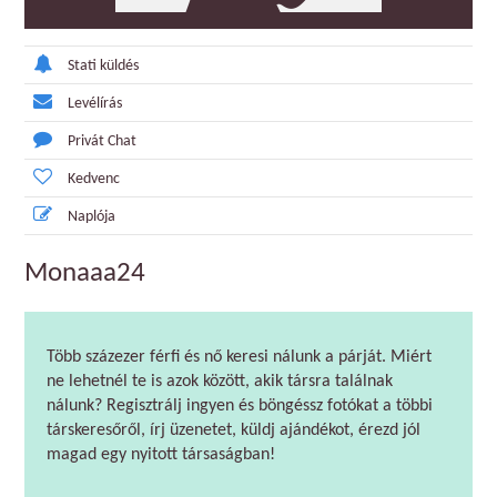
Stati küldés
Levélírás
Privát Chat
Kedvenc
Naplója
Monaaa24
Több százezer férfi és nő keresi nálunk a párját. Miért
ne lehetnél te is azok között, akik társra találnak
nálunk? Regisztrálj ingyen és böngéssz fotókat a többi
társkeresőről, írj üzenetet, küldj ajándékot, érezd jól
magad egy nyitott társaságban!