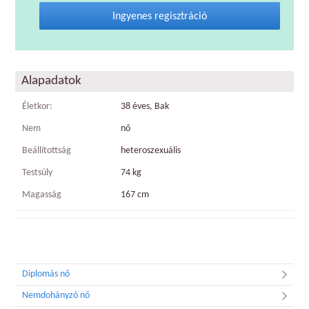
Ingyenes regisztráció
Alapadatok
Életkor:
38 éves, Bak
Nem
nő
Beállítottság
heteroszexuális
Testsúly
74 kg
Magasság
167 cm
Diplomás nő
Nemdohányzó nő