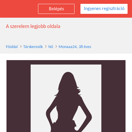
Ingyenes regisztráció
Belépés
Monaaa24 társkereső nő, 38 éves
A szerelem legjobb oldala
Főoldal
Társkeresők
Nő
Monaaa24, 38 éves