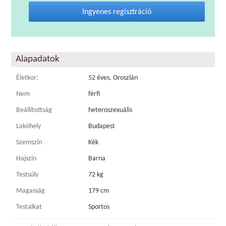
Ingyenes regisztráció
Alapadatok
Életkor:
52 éves, Oroszlán
Nem
férfi
Beállítottság
heteroszexuális
Lakóhely
Budapest
Szemszín
Kék
Hajszín
Barna
Testsúly
72 kg
Magasság
179 cm
Testalkat
Sportos