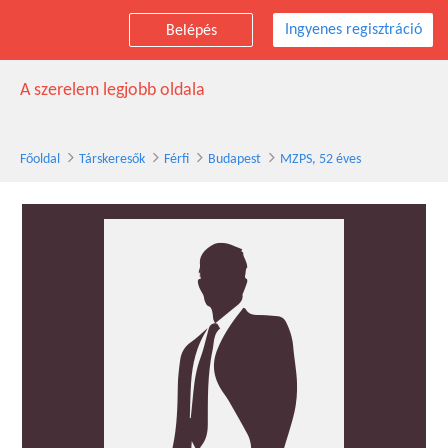
Ingyenes regisztráció
Belépés
MZPS társkereső férfi, 52 éves, Budapest
A szerelem legjobb oldala
Főoldal
Társkeresők
Férfi
Budapest
MZPS, 52 éves