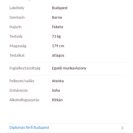
Lakóhely
Budapest
Szemszín
Barna
Hajszín
Fekete
Testsúly
73 kg
Magasság
179 cm
Testalkat
átlagos
Foglalkoztatottság
Egyéb munkaviszony
Felkezet/vallás
Ateista
Dohányzás
Soha
Alkoholfogyasztás
Ritkán
Diplomás férfi Budapest