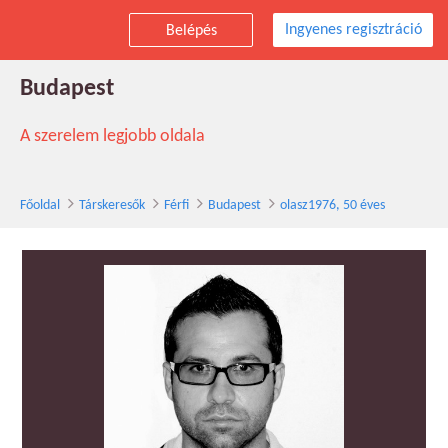
Ingyenes regisztráció
Belépés
olasz1976 társkereső férfi, 50 éves,
Budapest
A szerelem legjobb oldala
Főoldal
Társkeresők
Férfi
Budapest
olasz1976, 50 éves