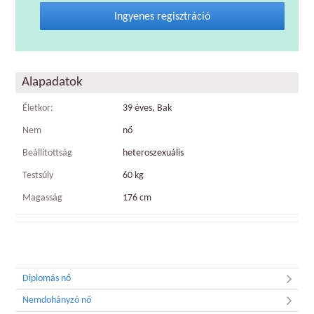
Ingyenes regisztráció
Alapadatok
Életkor:
39 éves, Bak
Nem
nő
Beállítottság
heteroszexuális
Testsúly
60 kg
Magasság
176 cm
Diplomás nő
Nemdohányzó nő