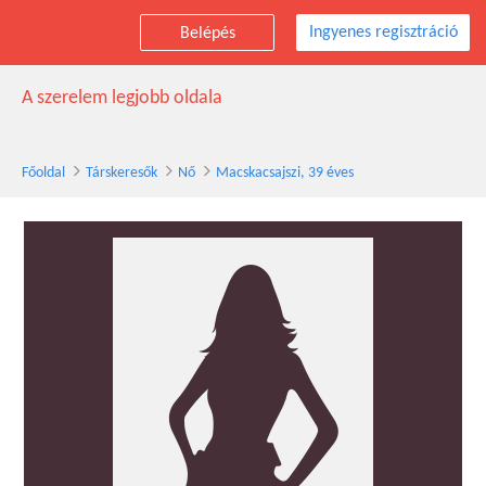
Ingyenes regisztráció
Belépés
Macskacsajszi társkereső nő, 39 éves
A szerelem legjobb oldala
Főoldal
Társkeresők
Nő
Macskacsajszi, 39 éves