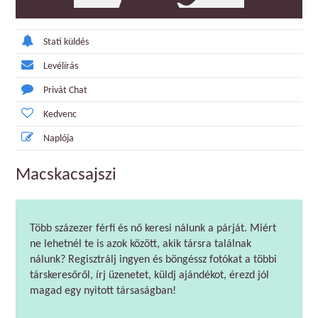
Stati küldés
Levélírás
Privát Chat
Kedvenc
Naplója
Macskacsajszi
Több százezer férfi és nő keresi nálunk a párját. Miért
ne lehetnél te is azok között, akik társra találnak
nálunk? Regisztrálj ingyen és böngéssz fotókat a többi
társkeresőről, írj üzenetet, küldj ajándékot, érezd jól
magad egy nyitott társaságban!