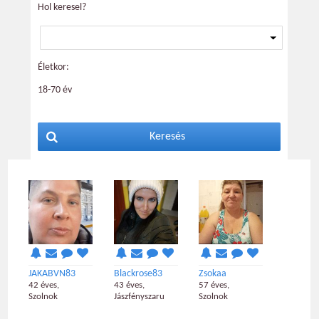
Hol keresel?
Életkor:
18-70 év
Keresés
JAKABVN83
Blackrose83
Zsokaa
42 éves,
43 éves,
57 éves,
Szolnok
Jászfényszaru
Szolnok