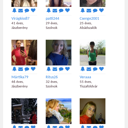
Virágkiss87
patti244
Csenge2001
41 éves,
29 éves,
25 éves,
Jászberény
Szolnok
Abádszalók
Mártika79
Rítus26
Veraaa
46 éves,
32 éves,
55 éves,
Jászberény
Szolnok
Tiszaföldvár