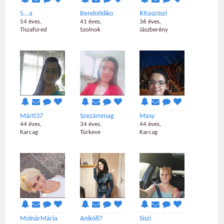
S...a
BendoIldiko
Ritaszöszi
54 éves,
41 éves,
36 éves,
Tiszafüred
Szolnok
Jászberény
Márti37
Szezámmag
Masy
44 éves,
34 éves,
44 éves,
Karcag
Túrkeve
Karcag
MolnárMária
Anikó87
Siszi