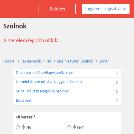
Ingyenes regisztráció
Belépés
Társkereső szingli nők, Jász-Nagykun-
Szolnok
A szerelem legjobb oldala
Főoldal
Társkeresők
Nő
Jász-Nagykun-Szolnok
Szingli
Diplomás nő Jász-Nagykun-Szolnok
Nemdohányzó nő Jász-Nagykun-Szolnok
Szingli nő Jász-Nagykun-Szolnok
Budapest
Kit keresel?
Nő
Férfi