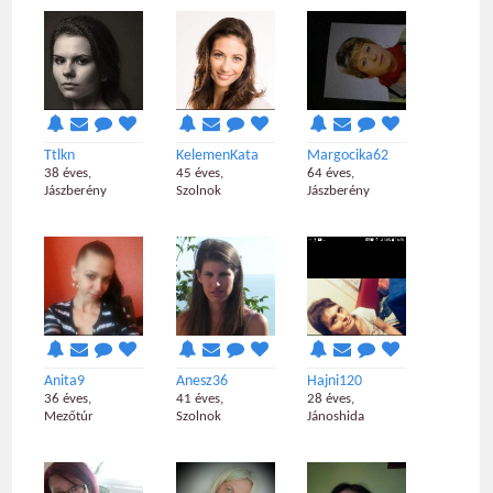
Ttlkn
KelemenKata
Margocika62
38 éves,
45 éves,
64 éves,
Jászberény
Szolnok
Jászberény
Anita9
Anesz36
Hajni120
36 éves,
41 éves,
28 éves,
Mezőtúr
Szolnok
Jánoshida