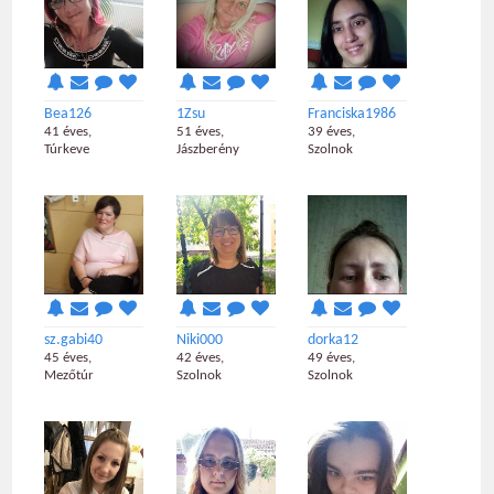
Bea126
1Zsu
Franciska1986
41 éves,
51 éves,
39 éves,
Túrkeve
Jászberény
Szolnok
sz.gabi40
Niki000
dorka12
45 éves,
42 éves,
49 éves,
Mezőtúr
Szolnok
Szolnok