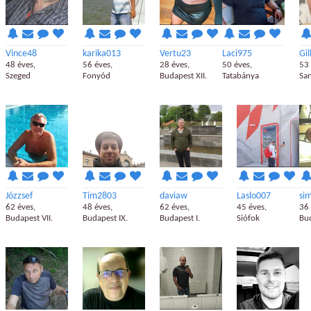
Vince48
karika013
Vertu23
Laci975
Gil
48 éves,
56 éves,
28 éves,
50 éves,
53 
Szeged
Fonyód
Budapest XII.
Tatabánya
San
Józzsef
Tim2803
daviaw
Laslo007
si
62 éves,
48 éves,
62 éves,
45 éves,
36 
Budapest VII.
Budapest IX.
Budapest I.
Siófok
Bud