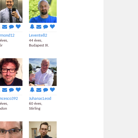
ymond12
Levente82
éves,
44 éves,
őr
Budapest IX.
ancesco392
JuhanacLeod
éves,
60 éves,
ndon
Stirling