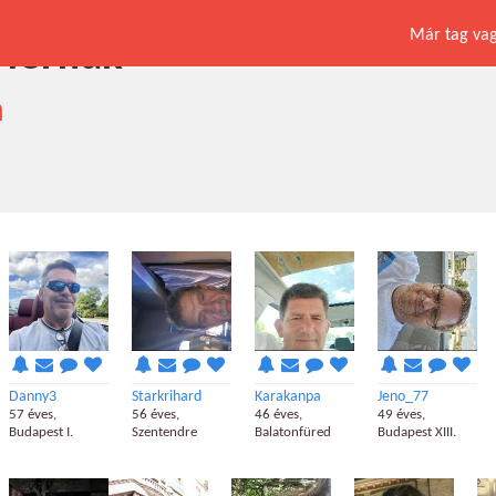
Már tag vagy
férfiak
a
Danny3
Starkrihard
Karakanpa
Jeno_77
57 éves,
56 éves,
46 éves,
49 éves,
Budapest I.
Szentendre
Balatonfüred
Budapest XIII.