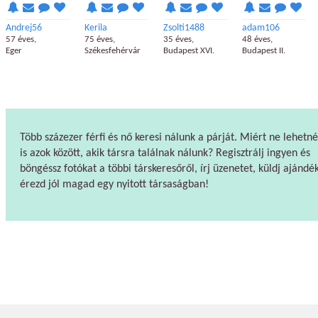
Andrej56
Kerila
Zsolti1488
adam106
57 éves,
75 éves,
35 éves,
48 éves,
Eger
Székesfehérvár
Budapest XVI.
Budapest II.
Több százezer férfi és nő keresi nálunk a párját. Miért ne lehetné
is azok között, akik társra találnak nálunk? Regisztrálj ingyen és
böngéssz fotókat a többi társkeresőről, írj üzenetet, küldj ajándék
érezd jól magad egy nyitott társaságban!