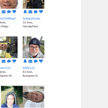
bertshilling7
SzilágyiSzaby
éves,
32 éves,
 Diego
Nyíregyháza
mon1523
Atilla123
éves,
63 éves,
apest VII.
Budapest XI.