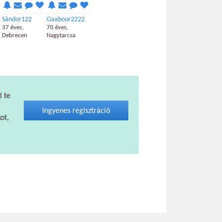
Sándor122
Gaaboor2222
37 éves,
70 éves,
Debrecen
Nagytarcsa
l te
Ingyenes regisztráció
ot,