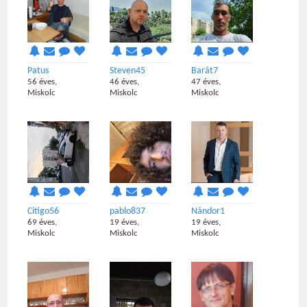
Patus
Steven45
Barát7
56 éves,
46 éves,
47 éves,
Miskolc
Miskolc
Miskolc
Citigo56
pablo837
Nándor1
69 éves,
19 éves,
19 éves,
Miskolc
Miskolc
Miskolc