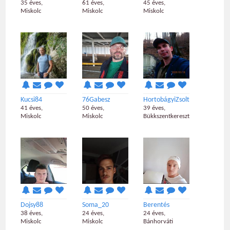
35 éves,
61 éves,
45 éves,
Miskolc
Miskolc
Miskolc
Kucsi84
76Gabesz
HortobágyiZsolt
41 éves,
50 éves,
39 éves,
Miskolc
Miskolc
Bükkszentkereszt
Dojsy88
Soma_20
Berentés
38 éves,
24 éves,
24 éves,
Miskolc
Miskolc
Bánhorváti