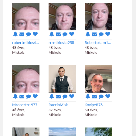
robertmiklos400
rrrmikloska258
Robertokam1977
48 éves,
48 éves,
48 éves,
Miskolc
Miskolc
Miskolc
Mroberto1977
RaccinMisk
Kovipeti76
48 éves,
37 éves,
50 éves,
Miskolc
Miskolc
Miskolc