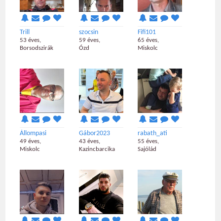
Trill
szocsin
Fifi101
53 éves,
59 éves,
65 éves,
Borsodszirák
Ózd
Miskolc
Állompasi
Gábor2023
rabath_ati
49 éves,
43 éves,
55 éves,
Miskolc
Kazincbarcika
Sajólád