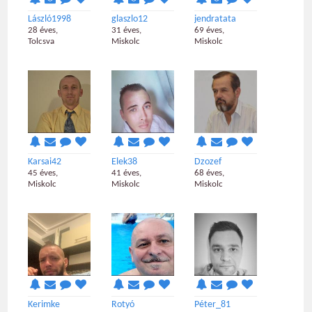
László1998
glaszlo12
jendratata
28 éves,
31 éves,
69 éves,
Tolcsva
Miskolc
Miskolc
Karsai42
Elek38
Dzozef
45 éves,
41 éves,
68 éves,
Miskolc
Miskolc
Miskolc
Kerimke
Rotyó
Péter_81