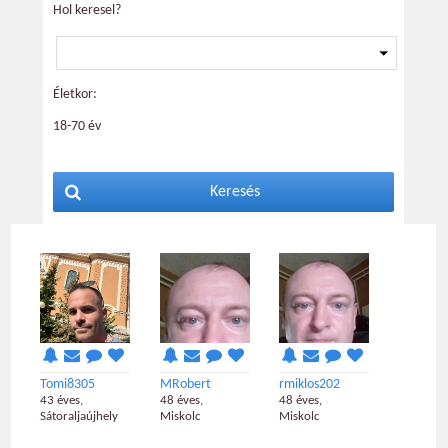
Hol keresel?
Életkor:
18-70 év
Keresés
Tomi8305
MRobert
rmiklos202
43 éves,
48 éves,
48 éves,
Sátoraljaújhely
Miskolc
Miskolc