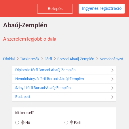
Ingyenes regisztráció
Belépés
Társkereső nemdohányzó férfiak, Borsod-
Abaúj-Zemplén
A szerelem legjobb oldala
Főoldal
Társkeresők
Férfi
Borsod-Abaúj-Zemplén
Nemdohányzó
Diplomás férfi Borsod-Abaúj-Zemplén
Nemdohányzó férfi Borsod-Abaúj-Zemplén
Szingli férfi Borsod-Abaúj-Zemplén
Budapest
Kit keresel?
Nő
Férfi