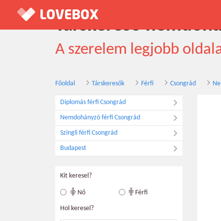
Társkereső nemdohán
A szerelem legjobb oldal
Főoldal
Társkeresők
Férfi
Csongrád
Ne
Diplomás férfi Csongrád
Nemdohányzó férfi Csongrád
Szingli férfi Csongrád
Budapest
Kit keresel?
Nő
Férfi
Hol keresel?