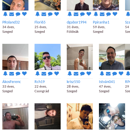
PRoland32
Flori65
dgabor1994
Ppiranha1
Sz
34 éves,
25 éves,
31 éves,
59 éves,
54 
Szeged
Szeged
Földeák
Szeged
Sz
ÁkosFerenc
Rch19
krisz550
István041
RP
33 éves,
22 éves,
28 éves,
47 éves,
29 
Szeged
Csongrád
Szeged
Szeged
Sz