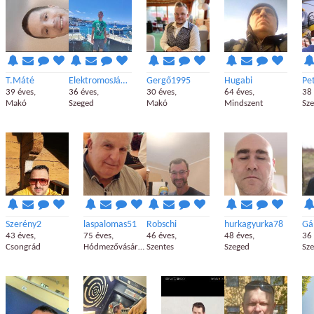
T.Máté
ElektromosJános
Gergő1995
Hugabi
Pe
39 éves,
36 éves,
30 éves,
64 éves,
38 
Makó
Szeged
Makó
Mindszent
Sz
Szerény2
laspalomas51
Robschi
hurkagyurka78
Gá
43 éves,
75 éves,
46 éves,
48 éves,
36 
Csongrád
Hódmezővásárhely
Szentes
Szeged
Sz