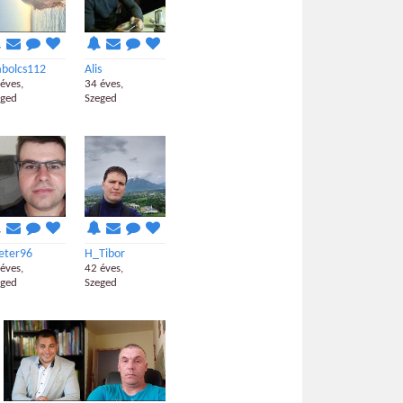
abolcs112
Alis
éves,
34 éves,
eged
Szeged
eter96
H_Tibor
éves,
42 éves,
eged
Szeged