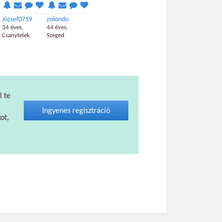
József0719
zolondo
34 éves,
44 éves,
Csanytelek
Szeged
l te
Ingyenes regisztráció
ot,