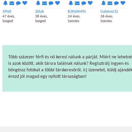
1Pisti
2klub
B3NJAMIN
Gabessz32
47 éves,
38 éves,
24 éves,
36 éves,
Szeged
Szeged
Szentes
Szentes
Több százezer férfi és nő keresi nálunk a párját. Miért ne lehetné
is azok között, akik társra találnak nálunk? Regisztrálj ingyen és
böngéssz fotókat a többi társkeresőről, írj üzenetet, küldj ajándék
érezd jól magad egy nyitott társaságban!