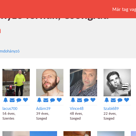
Már tag vagy
yzó férfiak, Csongrád
a
mdohányzó
lacus700
Ádám39
Vince48
Szabi689
56 éves,
39 éves,
48 éves,
22 éves,
Szentes
Szeged
Szeged
Szeged