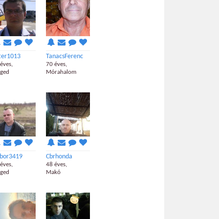
ter1013
TanacsFerenc
éves,
70 éves,
eged
Mórahalom
bor3419
Cbrhonda
éves,
48 éves,
eged
Makó