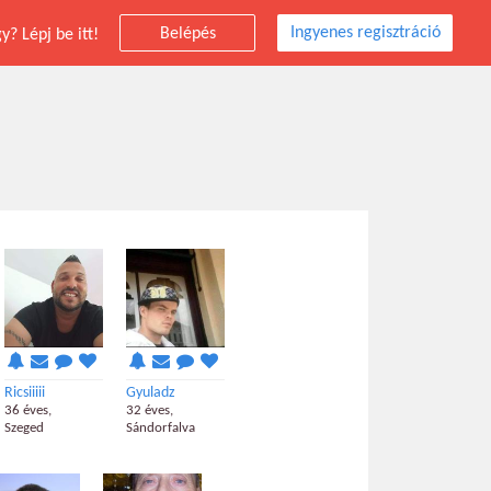
Ingyenes regisztráció
Belépés
? Lépj be itt!
Ricsiiiii
Gyuladz
36 éves,
32 éves,
Szeged
Sándorfalva